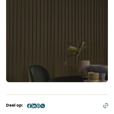
Deel op:
Deel
Deel
Deel
Deel
op
op
op
op