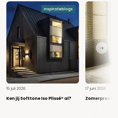
Ken
Zomerproof
Inspiratieblogs
jij
en
Softtone
hotel
Iso
chique
Plissé®
al?
15 juli 2026
17 juni 2026
Ken jij Softtone Iso Plissé® al?
Zomerproof en