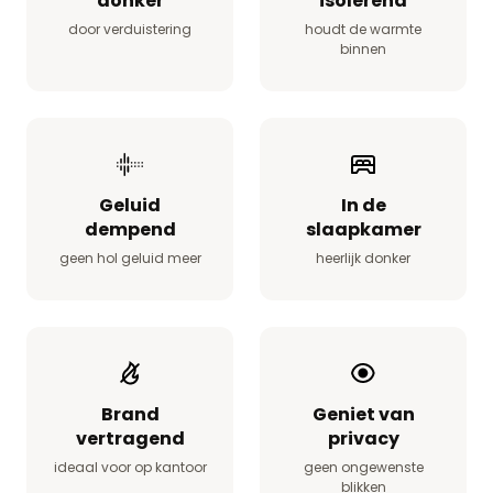
donker
isolerend
door verduistering
houdt de warmte
binnen
Geluid
In de
dempend
slaapkamer
geen hol geluid meer
heerlijk donker
Brand
Geniet van
vertragend
privacy
ideaal voor op kantoor
geen ongewenste
blikken