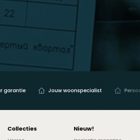
ar garantie
Jouw woonspecialist
Persoo
Collecties
Nieuw!