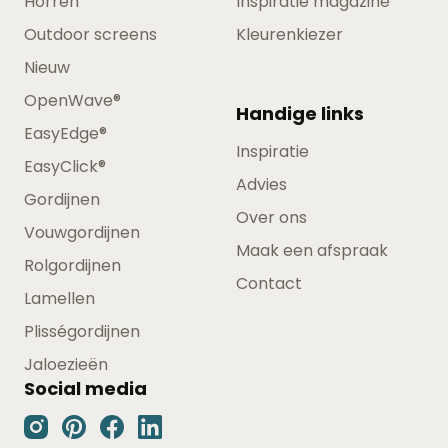
Horren
Inspiratie magazine
Outdoor screens
Kleurenkiezer
Nieuw
OpenWave®
Handige links
EasyEdge®
Inspiratie
EasyClick®
Advies
Gordijnen
Over ons
Vouwgordijnen
Maak een afspraak
Rolgordijnen
Contact
Lamellen
Plisségordijnen
Jaloezieën
Social media