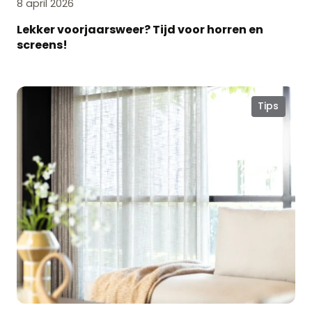
8 april 2026
Lekker voorjaarsweer? Tijd voor horren en
screens!
Voorjaar
Tips
in
huis:
zo
haal
je
het
meeste
uit
natuurlijk
licht