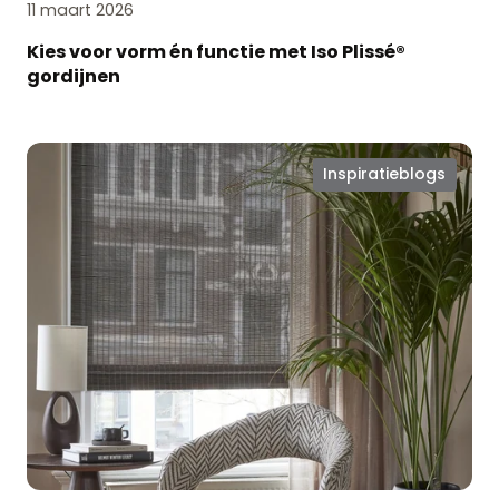
11 maart 2026
Kies voor vorm én functie met Iso Plissé®
gordijnen
Laat
Inspiratieblogs
je
interieur
stralen
met
stijlvolle
raamdecoratie