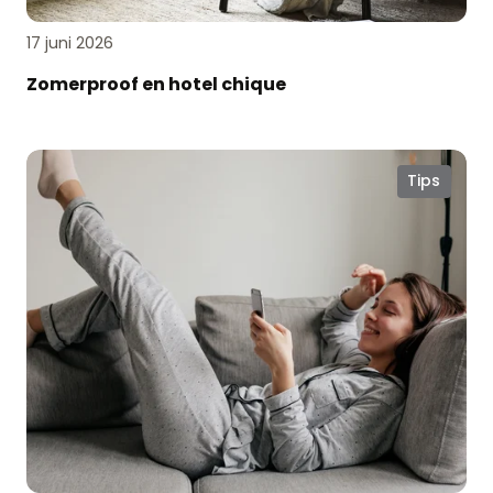
17 juni 2026
Zomerproof en hotel chique
Comfortabel
Tips
wonen
met
elektrische
raamdecoratie