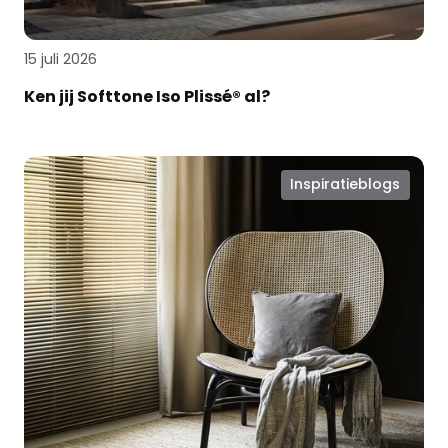
15 juli 2026
Ken jij Softtone Iso Plissé® al?
Zomerproof
Inspiratieblogs
en
hotel
chique