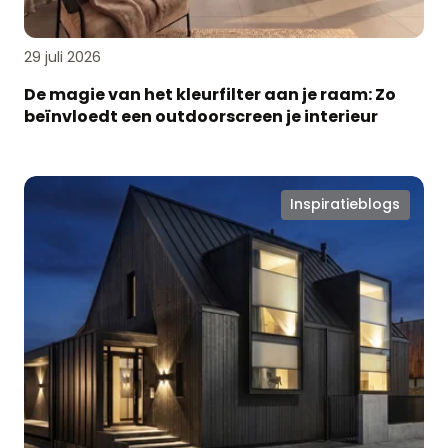
outdoorscreen
je
interieur
29 juli 2026
De magie van het kleurfilter aan je raam: Zo
beïnvloedt een outdoorscreen je interieur
Ken
Inspiratieblogs
jij
Softtone
Iso
Plissé®
al?