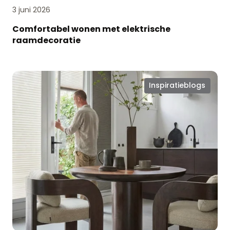
3 juni 2026
Comfortabel wonen met elektrische
raamdecoratie
Slimme
Inspiratieblogs
raamoplossingen:
EasyClick®
en
EasyEdge®