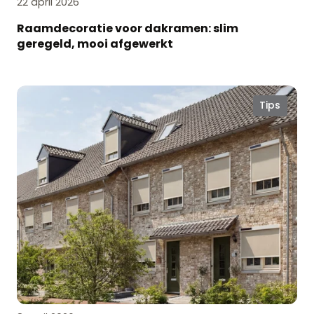
22 april 2026
Raamdecoratie voor dakramen: slim
geregeld, mooi afgewerkt
Lekker
Tips
voorjaarsweer?
Tijd
voor
horren
en
screens!