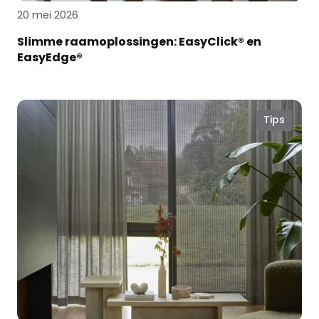
20 mei 2026
Slimme raamoplossingen: EasyClick® en
EasyEdge®
Geef
Tips
je
raamdecoratie
een
opfrisbeurt