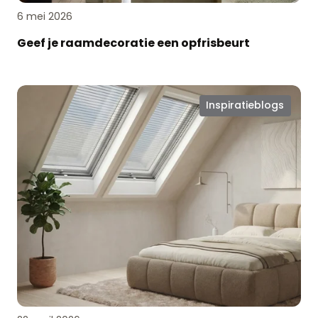
6 mei 2026
Geef je raamdecoratie een opfrisbeurt
Raamdecoratie
Inspiratieblogs
voor
dakramen:
slim
geregeld,
mooi
afgewerkt