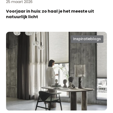
25 maart 2026
Voorjaar in huis: zo haal je het meeste uit
natuurlijk licht
Kies
Inspiratieblogs
voor
vorm
én
functie
met
Iso
Plissé®
gordijnen