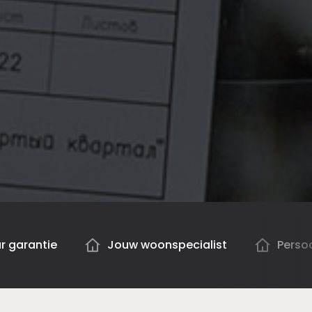
ar garantie
Jouw woonspecialist
Persoo