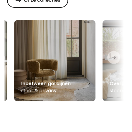
Onze collecties
Inbetween gordijnen
Overgord
sfeer & privacy
sfeerver