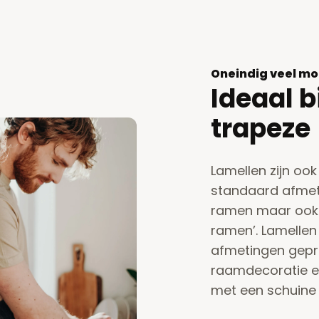
Oneindig veel mo
Ideaal b
trapeze
Lamellen zijn ook
standaard afmeti
ramen maar ook 
ramen’. Lamellen
afmetingen gep
raamdecoratie en
met een schuine z