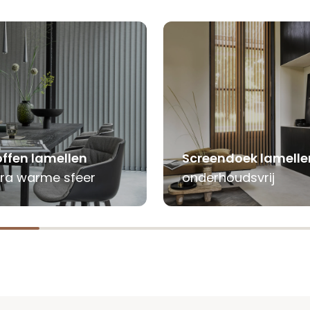
offen lamellen
Screendoek lamelle
tra warme sfeer
onderhoudsvrij