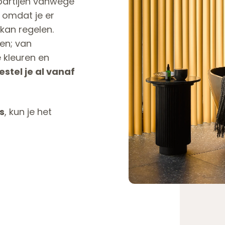
partijen vanwege
 omdat je er
 kan regelen.
ten; van
e kleuren en
stel je al vanaf
s
, kun je het