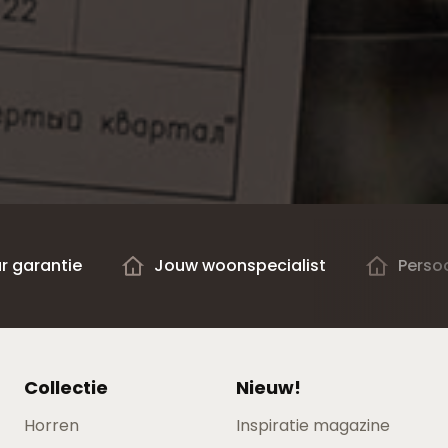
ar garantie
Jouw woonspecialist
Persoo
Collectie
Nieuw!
Horren
Inspiratie magazine