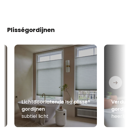
Plisségordijnen
Lichtdoorlatende Iso plissé®
Verduiste
gordijnen
gordijne
subtiel licht
heerlijk 