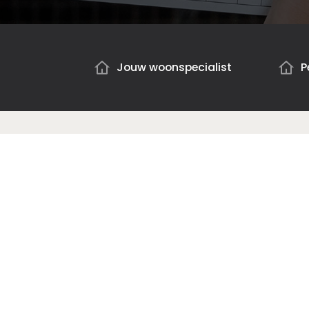
Jouw woonspecialist
P
De Bossche Tapijtschuur
Oude Vlijmenseweg 182
5223 GS Den Bosch
+31736210463
Openingstijden