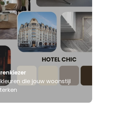
renkiezer
 kleuren die jouw woonstijl
terken