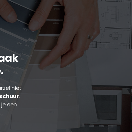
raak
e.
zel niet
tschuur
.
 je een