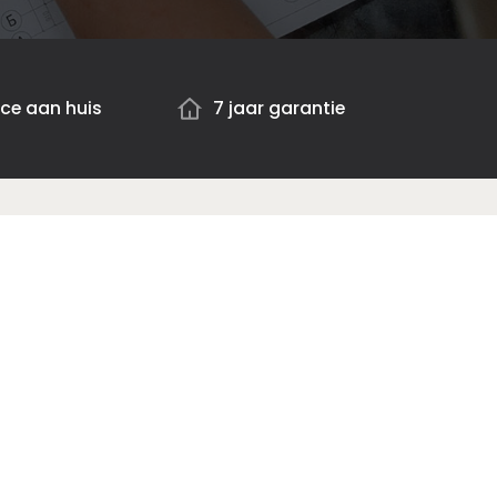
ice aan huis
7 jaar garantie
Handige links
Inspiratie
Advies
Over ons
Maak een afspraak