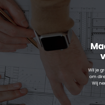
Maa
v
Wil je 
om dir
Wij ne