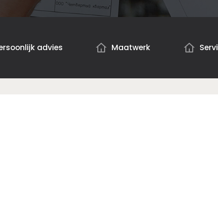
ersoonlijk advies
Maatwerk
Serv
Collectie
Nieuw!
Horren
Inspiratie magazine
Outdoor screens
Kleurenkiezer
Nieuw
OpenWave®