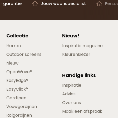
ar garantie
Jouw woonspecialist
Persoo
Collectie
Nieuw!
Horren
Inspiratie magazine
Outdoor screens
Kleurenkiezer
Nieuw
OpenWave®
Handige links
EasyEdge®
Inspiratie
EasyClick®
Advies
Gordijnen
Over ons
Vouwgordijnen
Maak een afspraak
Rolgordijnen