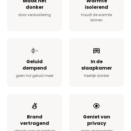
Maak het
Warmte
donker
isolerend
door verduistering
houdt de warmte
binnen
Geluid
In de
dempend
slaapkamer
geen hol geluid meer
heerlijk donker
Brand
Geniet van
vertragend
privacy
ideaal voor op kantoor
geen ongewenste