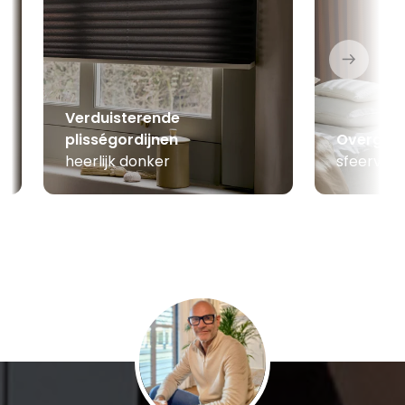
Verduisterende
plisségordijnen
Overgord
heerlijk donker
sfeerver