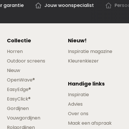
ar garantie
Jouw woonspecialist
Persoo
Collectie
Nieuw!
Horren
Inspiratie magazine
Outdoor screens
Kleurenkiezer
Nieuw
OpenWave®
Handige links
EasyEdge®
Inspiratie
EasyClick®
Advies
Gordijnen
Over ons
Vouwgordijnen
Maak een afspraak
Rolgordijnen