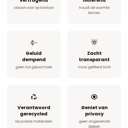
vertragend
isolerend
ideaal voor op kantoor
houdt de warmte
binnen
Geluid
Zacht
dempend
transparant
geen hol geluid meer
mooi gefilterd licht
Verantwoord
Geniet van
gerecycled
privacy
recyclede materialen
geen ongewenste
blikken