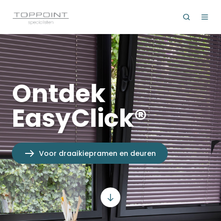
Ontdek
EasyClick®
Voor draaikiepramen en deuren
Scroll