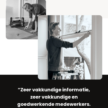
“Zeer vakkundige informatie,
ee
“
zeer vakkundige en
s
goedwerkende medewerkers.
ij
K