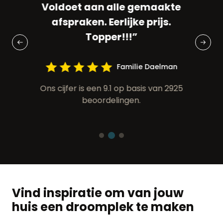
Voldoet aan alle gemaakte
e
goe
afspraken. Eerlijke prijs.
”
Topper!!!”
ven
Familie Daelman
925
On
Ons cijfer is een 9.1 op basis van 2925
beoordelingen.
Vind inspiratie om van jouw
huis een droomplek te maken