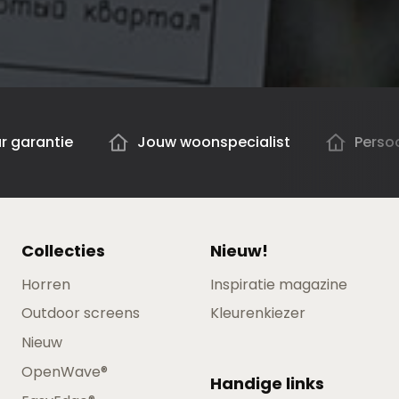
ar garantie
Jouw woonspecialist
Persoo
Collecties
Nieuw!
Horren
Inspiratie magazine
Outdoor screens
Kleurenkiezer
Nieuw
OpenWave®
Handige links