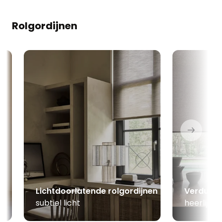
Rolgordijnen
Lichtdoorlatende rolgordijnen
Verduist
subtiel licht
heerlijk 