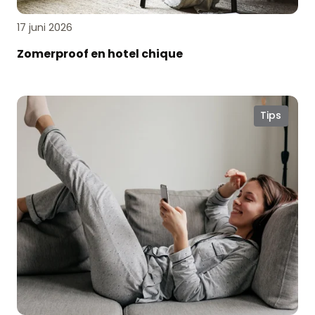
17 juni 2026
Zomerproof en hotel chique
Comfortabel
Tips
wonen
met
elektrische
raamdecoratie