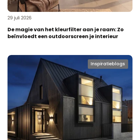
outdoorscreen
je
interieur
29 juli 2026
De magie van het kleurfilter aan je raam: Zo
beïnvloedt een outdoorscreen je interieur
Ken
Inspiratieblogs
jij
Softtone
Iso
Plissé®
al?