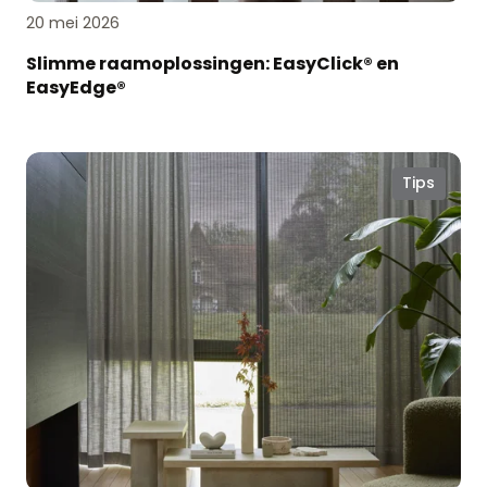
20 mei 2026
Slimme raamoplossingen: EasyClick® en
EasyEdge®
Geef
Tips
je
raamdecoratie
een
opfrisbeurt