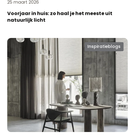
25 maart 2026
Voorjaar in huis: zo haal je het meeste uit
natuurlijk licht
Kies
Inspiratieblogs
voor
vorm
én
functie
met
Iso
Plissé®
gordijnen