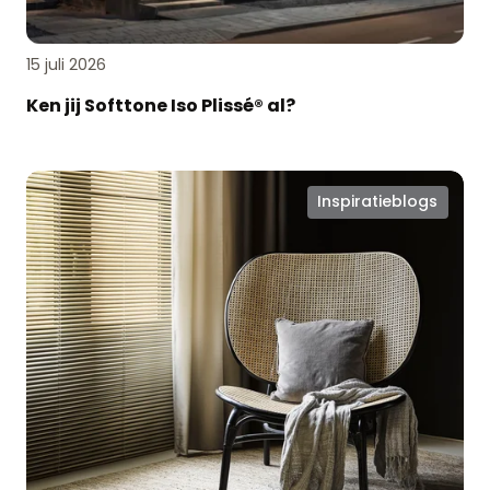
15 juli 2026
Ken jij Softtone Iso Plissé® al?
Zomerproof
Inspiratieblogs
en
hotel
chique