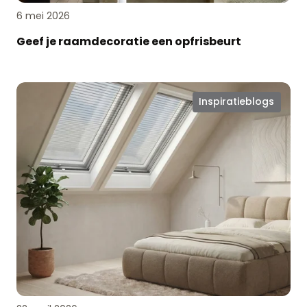
6 mei 2026
Geef je raamdecoratie een opfrisbeurt
Raamdecoratie
Inspiratieblogs
voor
dakramen:
slim
geregeld,
mooi
afgewerkt