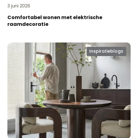
3 juni 2026
Comfortabel wonen met elektrische
raamdecoratie
Slimme
Inspiratieblogs
raamoplossingen:
EasyClick®
en
EasyEdge®