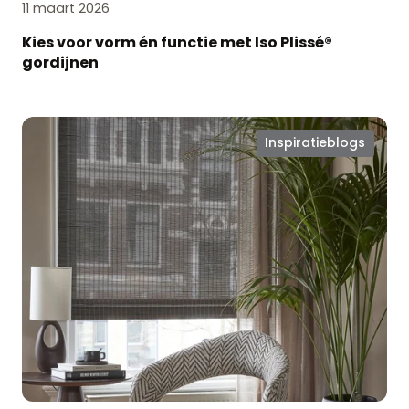
11 maart 2026
Kies voor vorm én functie met Iso Plissé®
gordijnen
Laat
Inspiratieblogs
je
interieur
stralen
met
stijlvolle
raamdecoratie