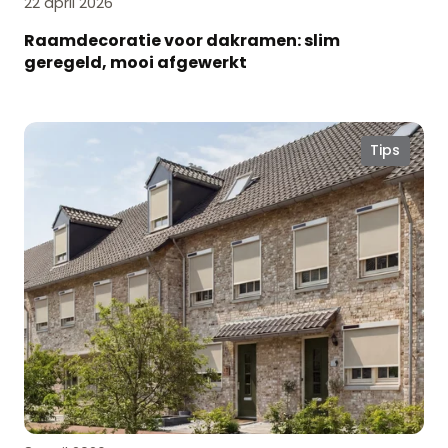
22 april 2026
Raamdecoratie voor dakramen: slim
geregeld, mooi afgewerkt
Lekker
Tips
voorjaarsweer?
Tijd
voor
horren
en
screens!