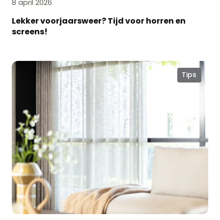
8 april 2026
Lekker voorjaarsweer? Tijd voor horren en
screens!
Voorjaar
Tips
in
huis:
zo
haal
je
het
meeste
uit
natuurlijk
licht