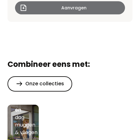
Combineer eens met:
Onze collecties
Hordeur
en
dag
muggen
& vliegen