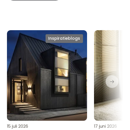
Ken
Zomerproof
Inspiratieblogs
jij
en
Softtone
hotel
Iso
chique
Plissé®
al?
15 juli 2026
17 juni 2026