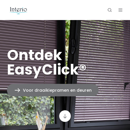
Ontdek
EasyClick®
Voor draaikiepramen en deuren
Scroll