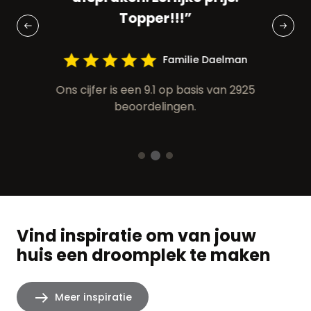
Topper!!!”
ven
Familie Daelman
925
On
Ons cijfer is een 9.1 op basis van 2925
beoordelingen.
Vind inspiratie om van jouw
huis een droomplek te maken
Meer inspiratie