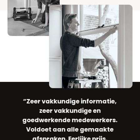
“Zeer vakkundige informatie,
ee
“
zeer vakkundige en
s
goedwerkende medewerkers.
ij
K
Voldoet aan alle gemaakte
e
goe
afspraken. Eerlijke prijs.
”