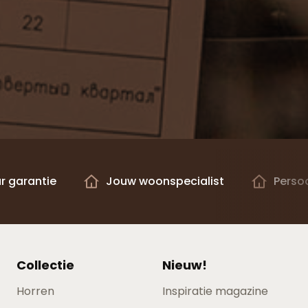
ar garantie
Jouw woonspecialist
Persoo
Collectie
Nieuw!
Horren
Inspiratie magazine