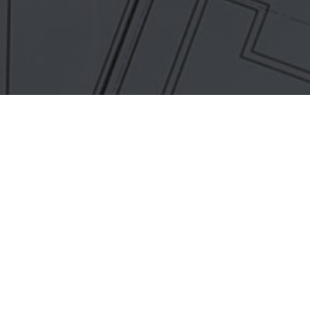
Maak vrijblijvend een afspraak
voor advies of een offerte.
Wil je graag advies op maat met bijbehorende