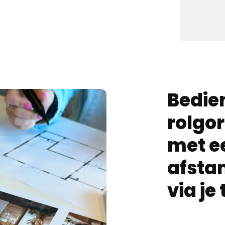
Bedien
rolgo
met e
afsta
via je