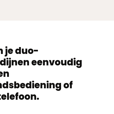
 je duo-
rdijnen eenvoudig
en
ndsbediening of
 telefoon.