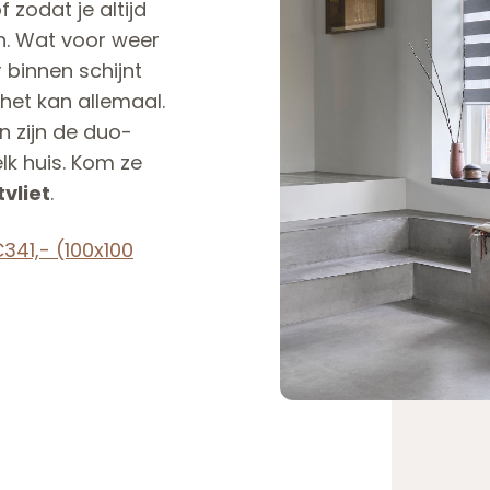
 zodat je altijd
en. Wat voor weer
r binnen schijnt
 het kan allemaal.
 zijn de duo-
lk huis. Kom ze
vliet
.
€341,- (100x100