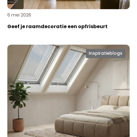
6 mei 2026
Geef je raamdecoratie een opfrisbeurt
Raamdecoratie
Inspiratieblogs
voor
dakramen:
slim
geregeld,
mooi
afgewerkt