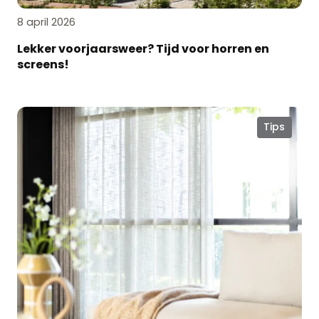
8 april 2026
Lekker voorjaarsweer? Tijd voor horren en
screens!
Voorjaar
Tips
in
huis:
zo
haal
je
het
meeste
uit
natuurlijk
licht