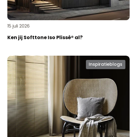
15 juli 2026
Ken jij Softtone Iso Plissé® al?
Zomerproof
Inspiratieblogs
en
hotel
chique