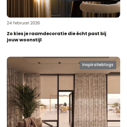
24 februari 2026
Zo kies je raamdecoratie die écht past bij
jouw woonstijl
De
Inspiratieblogs
magie
van
het
kleurfilter
aan
je
raam:
Zo
beïnvloedt