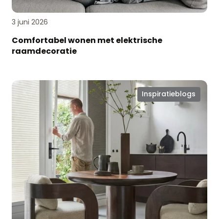
3 juni 2026
Comfortabel wonen met elektrische
raamdecoratie
Slimme
Inspiratieblogs
raamoplossingen:
EasyClick®
en
EasyEdge®