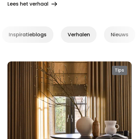
Lees het verhaal
Inspiratieblogs
Verhalen
Nieuws
Zo
Tips
kies
je
raamdecoratie
die
écht
past
bij
jouw
woonstijl