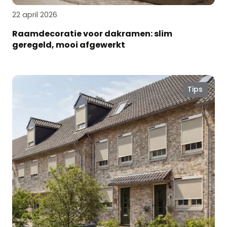
22 april 2026
Raamdecoratie voor dakramen: slim
geregeld, mooi afgewerkt
Lekker
Tips
voorjaarsweer?
Tijd
voor
horren
en
screens!