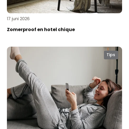
17 juni 2026
Zomerproof en hotel chique
Comfortabel
Tips
wonen
met
elektrische
raamdecoratie