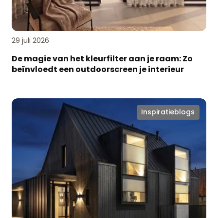
een
outdoorscreen
je
interieur
29 juli 2026
De magie van het kleurfilter aan je raam: Zo
beïnvloedt een outdoorscreen je interieur
Ken
Inspiratieblogs
jij
Softtone
Iso
Plissé®
al?