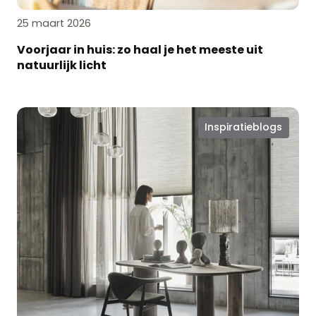
25 maart 2026
Voorjaar in huis: zo haal je het meeste uit
natuurlijk licht
Kies
Inspiratieblogs
voor
vorm
én
functie
met
Iso
Plissé®
gordijnen