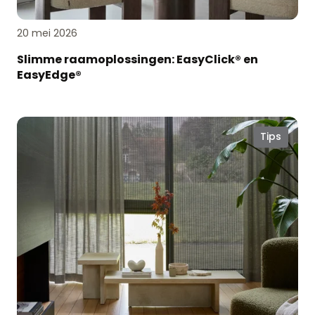
20 mei 2026
Slimme raamoplossingen: EasyClick® en
EasyEdge®
Geef
Tips
je
raamdecoratie
een
opfrisbeurt