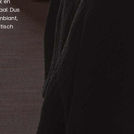
k en
aal. Dus
mbiant,
tisch