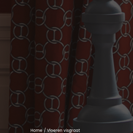
Home
/
Vloeren visgraat