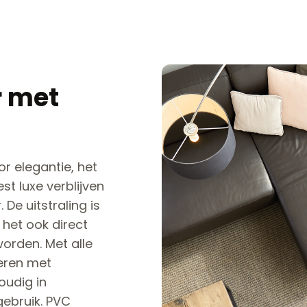
r met
or elegantie, het
st luxe verblijven
De uitstraling is
het ook direct
orden. Met alle
neren met
oudig in
gebruik. PVC