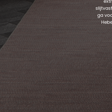
ext
slijtva
ga voo
Hebe