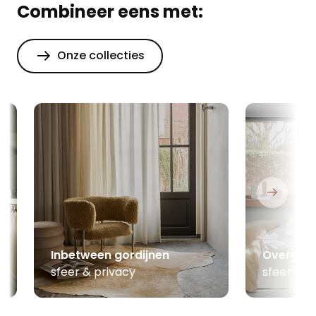
Combineer eens met:
Onze collecties
Inbetween gordijnen
Overgord
sfeer & privacy
sfeerver