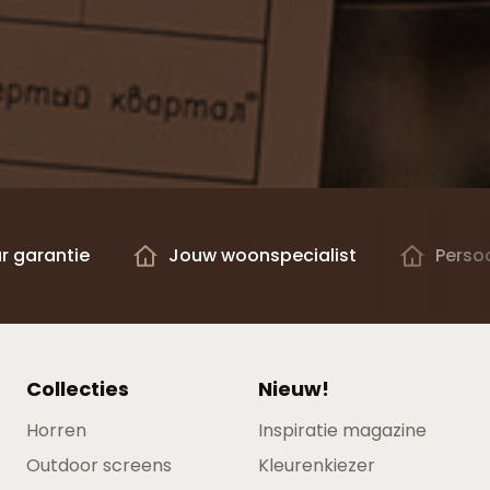
ar garantie
Jouw woonspecialist
Persoo
Collecties
Nieuw!
Horren
Inspiratie magazine
Outdoor screens
Kleurenkiezer