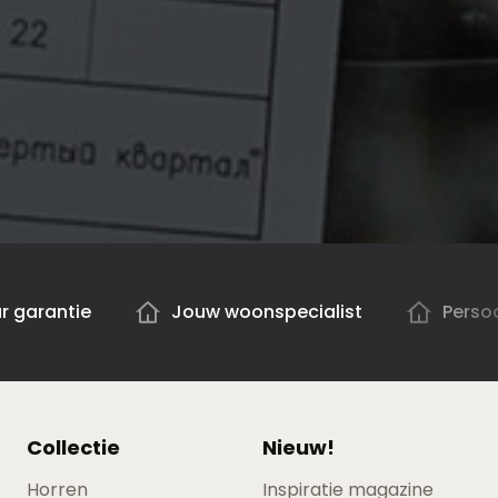
ar garantie
Jouw woonspecialist
Persoo
Collectie
Nieuw!
Horren
Inspiratie magazine