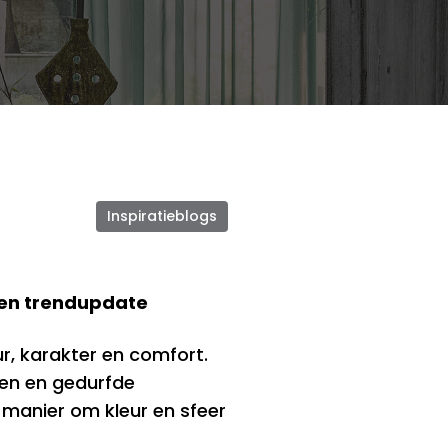
Inspiratieblogs
 een trendupdate
ur, karakter en comfort.
alen en gedurfde
é manier om kleur en sfeer