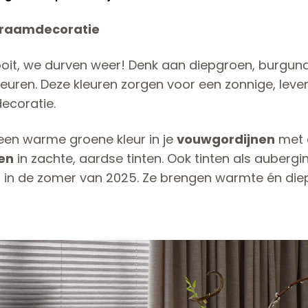
n raamdecoratie
n ooit, we durven weer! Denk aan diepgroen, burgun
uren. Deze kleuren zorgen voor een zonnige, leven
ecoratie.
een warme groene kleur in je
vouwgordijnen
met 
nen
in zachte, aardse tinten. Ook tinten als aubergi
 in de zomer van 2025. Ze brengen warmte én diept