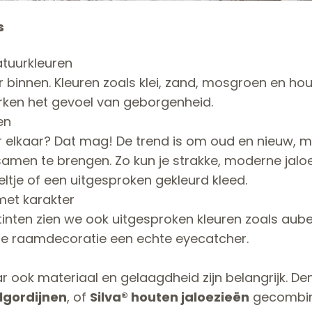
s
tuurkleuren
 binnen. Kleuren zoals klei, zand, mosgroen en hou
rken het gevoel van geborgenheid.
en
r elkaar? Dat mag! De trend is om oud en nieuw, mi
l samen te brengen. Zo kun je strakke, moderne ja
eltje of een uitgesproken gekleurd kleed.
met karakter
tinten zien we ook uitgesproken kleuren zoals aube
 je raamdecoratie een echte eyecatcher.
aar ook materiaal en gelaagdheid zijn belangrijk. D
lgordijnen
, of
Silva® houten jaloezieën
gecombin