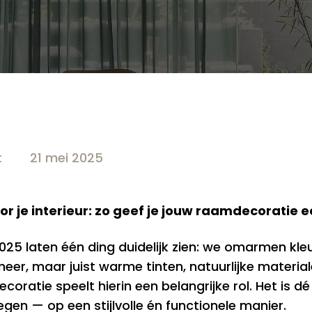
t
21 mei 2025
r je interieur: zo geef je jouw raamdecoratie
025 laten één ding duidelijk zien: we omarmen kle
meer, maar juist warme tinten, natuurlijke materi
ratie speelt hierin een belangrijke rol. Het is d
oegen — op een stijlvolle én functionele manier.