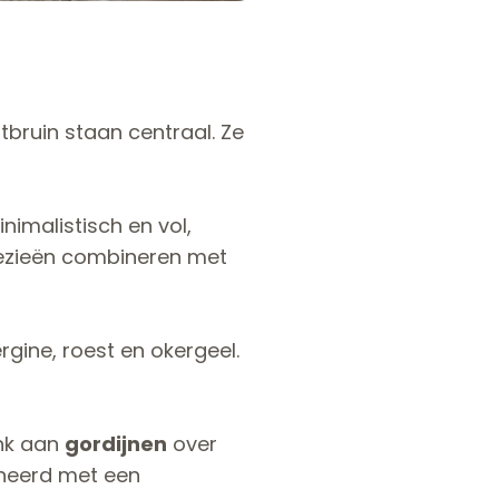
tbruin staan centraal. Ze
nimalistisch en vol,
loezieën combineren met
rgine, roest en okergeel.
enk aan
gordijnen
over
eerd met een