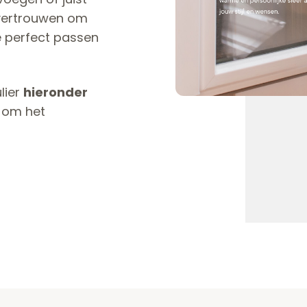
n vertrouwen om
e perfect passen
lier
hieronder
k om het