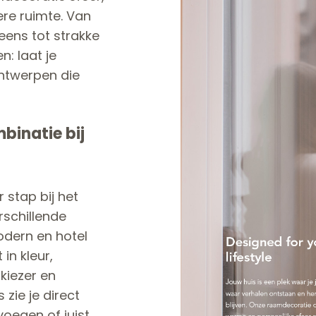
re ruimte. Van
eens tot strakke
n: laat je
ntwerpen die
binatie bij
 stap bij het
rschillende
modern en hotel
in kleur,
nkiezer en
 zie je direct
oegen of juist