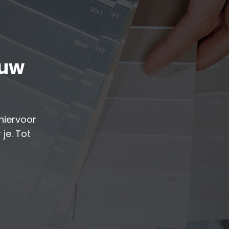
ouw
hiervoor
 je. Tot