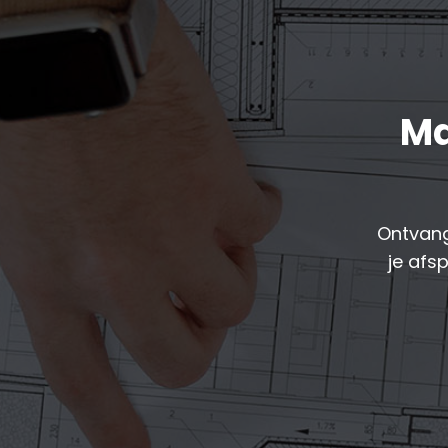
Ma
Ontvang
je afs