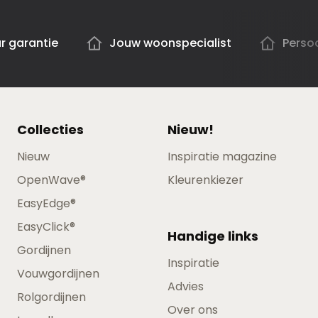
ar garantie
Jouw woonspecialist
Persoo
Collecties
Nieuw!
Nieuw
Inspiratie magazine
OpenWave®
Kleurenkiezer
EasyEdge®
EasyClick®
Handige links
Gordijnen
Inspiratie
Vouwgordijnen
Advies
Rolgordijnen
Over ons