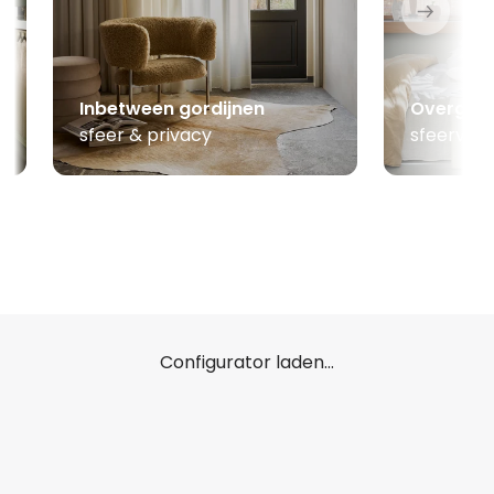
Inbetween gordijnen
Overgord
sfeer & privacy
sfeerver